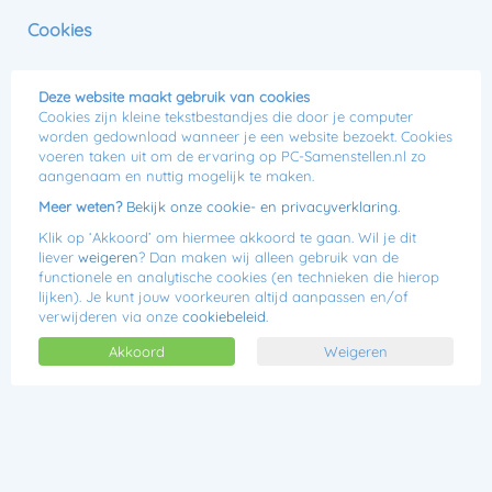
0
Cookies
Menu
Jij kiest, wij bouwen!
Deze website maakt gebruik van cookies
Gratis verzending
Cookies zijn kleine tekstbestandjes die door je computer
Wanneer betalen we terug?
worden gedownload wanneer je een website bezoekt. Cookies
voeren taken uit om de ervaring op PC-Samenstellen.nl zo
Je krijgt je aankoopbedrag zo spoedig mogelijk, maar uiterlijk
aangenaam en nuttig mogelijk te maken.
binnen 14 dagen na je retourmelding teruggestort. Wij mogen
Meer weten?
Bekijk onze cookie- en privacyverklaring.
wachten met terugbetaling tot wij de goederen hebben
teruggekregen, of u heeft aangetoond dat u de goederen heeft
Klik op ‘Akkoord’ om hiermee akkoord te gaan. Wil je dit
teruggezonden, al naar gelang welk tijdstip eerst valt.
liever
weigeren
? Dan maken wij alleen gebruik van de
functionele en analytische cookies (en technieken die hierop
Wat krijg je terug?
lijken). Je kunt jouw voorkeuren altijd aanpassen en/of
Je krijgt het aankoopbedrag min €140,- montagekosten terug.
verwijderen via onze
cookiebeleid
.
Deze kosten zijn gemaakt door onze assemblagedienst. Kosten
voor één van onze aanvullende verzendopties, zoals bijvoorbeeld
Akkoord
Weigeren
rembourskosten kunnen we helaas niet terugbetalen.
Komt jouw product in aanmerking voor een deelvergoeding?
Doordat een product niet compleet of zichtbaar gebruikt is kan
het zijn dat er waardevermindering is opgetreden, wanneer er
sprake is van waardevermindering krijg je bericht van ons en
krijg je de waarde van het product op dat moment terug.