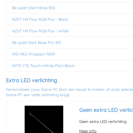
Be quiet! Silent Base 802
NZXT H9 Flow RGB Plus - Black
NZXT H9 Flow RGB Plus - White
Be quiet! Dark Base Pro 901
MSI MEG Prospect 700R
HYTE Y70 Touch Infinite Pitch Black
Extra LED verlichting
Personaliseer jouw Game PC door een keuze te maken uit onze selectie
Game PC een vette uitstraling krijgt.
Geen extra LED verlic
Geen extra LED verlichting
Meer info