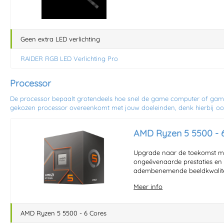
Geen extra LED verlichting
RAIDER RGB LED Verlichting Pro
Processor
De processor bepaalt grotendeels hoe snel de game computer of game l
gekozen processor overeenkomt met jouw doeleinden, denk hierbij oo
AMD Ryzen 5 5500 - 
Upgrade naar de toekomst me
ongeëvenaarde prestaties en ef
adembenemende beeldkwalite
Meer info
AMD Ryzen 5 5500 - 6 Cores