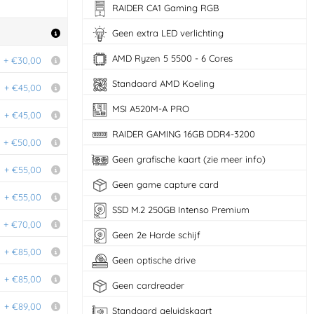
RAIDER CA1 Gaming RGB
Geen extra LED verlichting
AMD Ryzen 5 5500 - 6 Cores
+ €30,00
Standaard AMD Koeling
+ €45,00
MSI A520M-A PRO
+ €45,00
RAIDER GAMING 16GB DDR4-3200
+ €50,00
Geen grafische kaart (zie meer info)
+ €55,00
Geen game capture card
+ €55,00
SSD M.2 250GB Intenso Premium
+ €70,00
Geen 2e Harde schijf
+ €85,00
Geen optische drive
+ €85,00
Geen cardreader
+ €89,00
Standaard geluidskaart