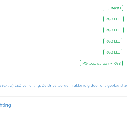
Fluisterstil
RGB LED
RGB LED
RGB LED
RGB LED
IPS‑touchscreen + RGB
 (extra) LED verlichting. De strips worden vakkundig door ons geplaatst 
hting