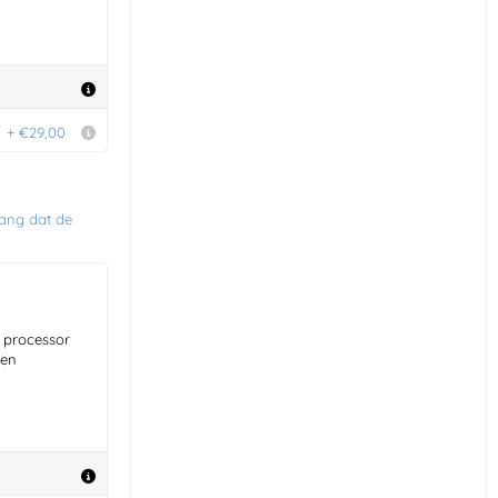
+ €29,00
lang dat de
 processor
 en