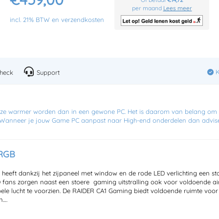
per maand
Lees meer
incl. 21% BTW en verzendkosten
K
heck
Support
eze warmer worden dan in een gewone PC. Het is daarom van belang om
w. Wanneer je jouw Game PC aanpast naar High-end onderdelen dan advis
 RGB
eeft dankzij het zijpaneel met window en de rode LED verlichting een s
D fans zorgen naast een stoere gaming uitstralling ook voor voldoende ai
le lucht te voorzien. De RAIDER CA1 Gaming biedt voldoende ruimte voor
n.
dus niet in te stellen naar wens.