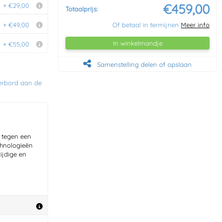
€459,00
+ €29,00
Totaalprijs:
+ €49,00
Of betaal in termijnen
Meer info
In winkelmandje
+ €55,00
Samenstelling delen of opslaan
erbord aan de
 tegen een
chnologieën
ijdige en