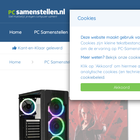
Cookies
Home
PC Samenstellen
MSI Prebuilts
Laptops
Deze website maakt gebruik va
Cookies zijn kleine tekstbesta
Kant-en-Klaar geleverd
Jij kiest, wij bo
om de ervaring op PC-Samenste
Meer weten?
Bekijk onze cookie
Home
PC Samenstellen
AMD Game Compute
Klik op ‘Akkoord’ om hiermee ak
analytische cookies (en technie
cookiebeleid
.
Akkoord