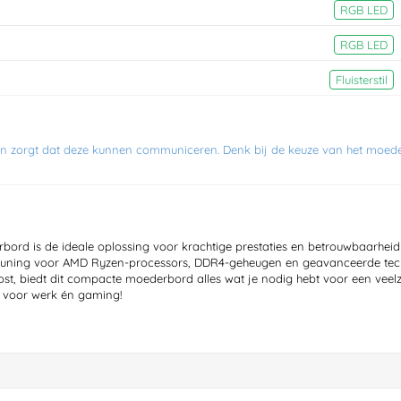
RGB LED
RGB LED
Fluisterstil
 en zorgt dat deze kunnen communiceren. Denk bij de keuze van het moed
rd is de ideale oplossing voor krachtige prestaties en betrouwbaarheid
steuning voor AMD Ryzen-processors, DDR4-geheugen en geavanceerde te
st, biedt dit compacte moederbord alles wat je nodig hebt voor een veelz
ct voor werk én gaming!