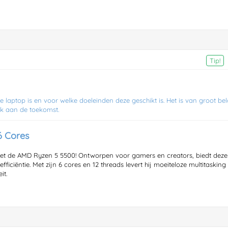
Tip!
aptop is en voor welke doeleinden deze geschikt is. Het is van groot be
k aan de toekomst.
6 Cores
t de AMD Ryzen 5 5500! Ontworpen voor gamers en creators, biedt deze
ficiëntie. Met zijn 6 cores en 12 threads levert hij moeiteloze multitasking
it.