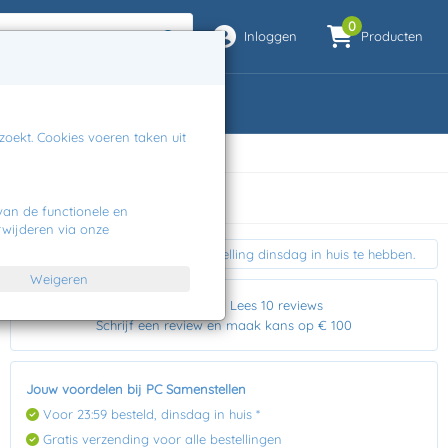
0
Inloggen
Producten
e
Contact
oekt. Cookies voeren taken uit
Gratis verzending
van de functionele en
rwijderen via onze
Je hebt nog 25 uren om je bestelling dinsdag in huis te hebben.
Weigeren
Lees 10 reviews
Schrijf een review en maak kans op € 100
Jouw voordelen bij PC Samenstellen
Voor 23:59 besteld, dinsdag in huis *
Gratis verzending voor alle bestellingen