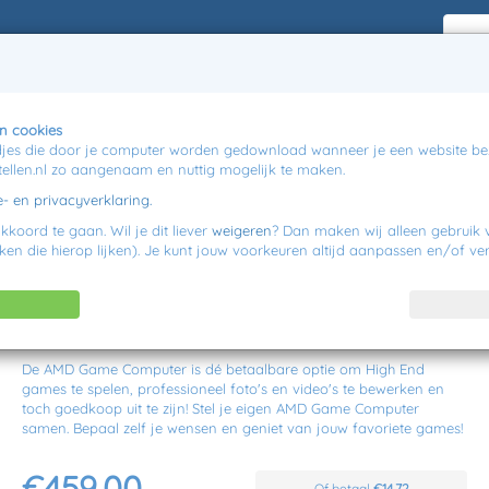
PC Accessoires
Over PC-Samenstellen.nl
Klantenservic
n cookies
ndjes die door je computer worden gedownload wanneer je een website bez
uwen!
4,7 / 5.0
uit 688 beoordelingen
llen.nl zo aangenaam en nuttig mogelijk te maken.
- en privacyverklaring.
r
koord te gaan. Wil je dit liever
weigeren
? Dan maken wij alleen gebruik 
ken die hierop lijken). Je kunt jouw voorkeuren altijd aanpassen en/of ve
AMD Game Computer
Krachtige en betaalbare alleskunner!
De AMD Game Computer is dé betaalbare optie om High End
games te spelen, professioneel foto's en video's te bewerken en
toch goedkoop uit te zijn! Stel je eigen AMD Game Computer
samen. Bepaal zelf je wensen en geniet van jouw favoriete games!
€459,00
Of betaal
€14,72