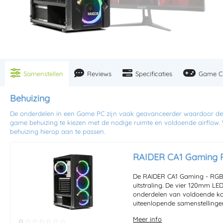
Samenstellen
Reviews
Specificaties
Game C
Behuizing
De onderdelen in een Game PC zijn vaak geavanceerder waardoor d
game behuizing te kiezen met de nodige ruimte en voldoende airflo
behuizing hierop aan te passen.
RAIDER CA1 Gaming
De RAIDER CA1 Gaming - RGB h
uitstraling. De vier 120mm LE
onderdelen van voldoende koe
uiteenlopende samenstellinge
* De RGB fans zijn statisch en 
Meer info