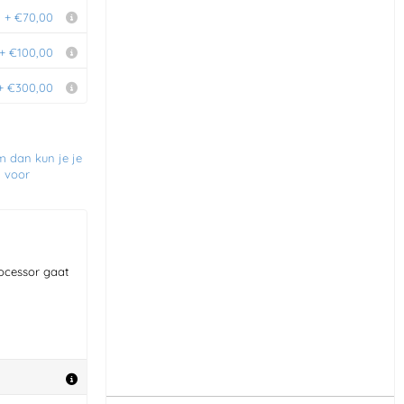
+ €70,00
+ €100,00
+ €300,00
m dan kun je je
m voor
ocessor gaat