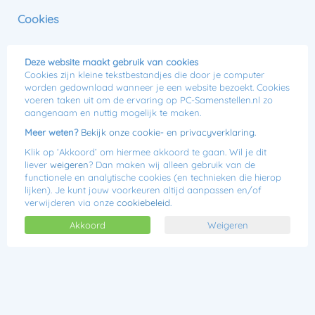
0
Cookies
Menu
Jij kiest, wij bouwen!
Deze website maakt gebruik van cookies
Cookies zijn kleine tekstbestandjes die door je computer
AMD Game Computer
worden gedownload wanneer je een website bezoekt. Cookies
voeren taken uit om de ervaring op PC-Samenstellen.nl zo
aangenaam en nuttig mogelijk te maken.
Meer weten?
Bekijk onze cookie- en privacyverklaring.
Klik op ‘Akkoord’ om hiermee akkoord te gaan. Wil je dit
liever
weigeren
? Dan maken wij alleen gebruik van de
functionele en analytische cookies (en technieken die hierop
lijken). Je kunt jouw voorkeuren altijd aanpassen en/of
verwijderen via onze
cookiebeleid
.
Akkoord
Weigeren
Lees 10 reviews
€459,00
Of
€14,72 p/m
De AMD Game Computer is dé betaalbare optie om High End