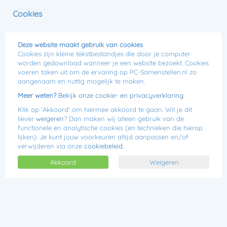
0
Cookies
Menu
Jij kiest, wij bouwen!
Deze website maakt gebruik van cookies
Cookies zijn kleine tekstbestandjes die door je computer
worden gedownload wanneer je een website bezoekt. Cookies
voeren taken uit om de ervaring op PC-Samenstellen.nl zo
Intel Game Computer
aangenaam en nuttig mogelijk te maken.
Meer weten?
Bekijk onze cookie- en privacyverklaring.
Klik op ‘Akkoord’ om hiermee akkoord te gaan. Wil je dit
liever
weigeren
? Dan maken wij alleen gebruik van de
functionele en analytische cookies (en technieken die hierop
lijken). Je kunt jouw voorkeuren altijd aanpassen en/of
verwijderen via onze
cookiebeleid
.
Akkoord
Weigeren
Lees 5 reviews
€629,00
Of
€20,17 p/m
De Intel Game Computer haalt de hoogste prestaties uit