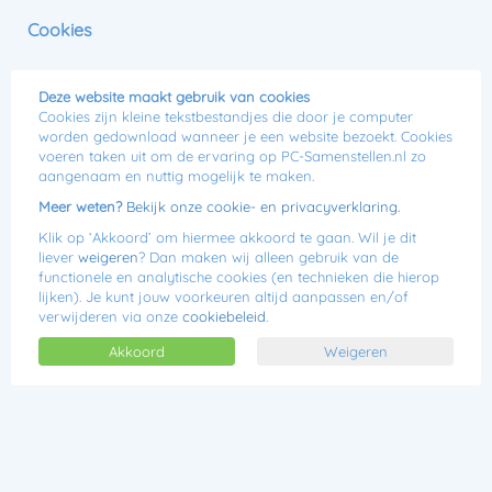
0
Cookies
Menu
Jij kiest, wij bouwen!
Deze website maakt gebruik van cookies
ratis verzending
Cookies zijn kleine tekstbestandjes die door je computer
30 dagen bedenktermijn
worden gedownload wanneer je een website bezoekt. Cookies
voeren taken uit om de ervaring op PC-Samenstellen.nl zo
Je hebt het recht om binnen een termijn van 30 dagen zonder
aangenaam en nuttig mogelijk te maken.
opgave van redenen de overeenkomst te herroepen, tenzij het
Meer weten?
Bekijk onze cookie- en privacyverklaring.
product speciaal is samengesteld volgens je eigen samenstelling.
Klik op ‘Akkoord’ om hiermee akkoord te gaan. Wil je dit
De herroepingstermijn verstrijkt 30 dagen na de dag waarop je
liever
weigeren
? Dan maken wij alleen gebruik van de
of een door jouw aangewezen derde, die niet de vervoerder is,
functionele en analytische cookies (en technieken die hierop
het goed fysiek in bezit krijgt.
lijken). Je kunt jouw voorkeuren altijd aanpassen en/of
verwijderen via onze
cookiebeleid
.
Een retour aanvragen?
Een retour aanvragen doe je snel en gemakkelijk via onze
Akkoord
Weigeren
website. Log in je account, klik op Helpdesk en maak Support
Ticket aan. Dan regelen wij het verder voor je.
Advies
van een Product