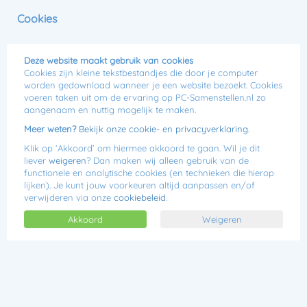
0
Cookies
Menu
Jij kiest, wij bouwen!
Deze website maakt gebruik van cookies
Cookies zijn kleine tekstbestandjes die door je computer
MSI RTX 5090 AMD Game PC
worden gedownload wanneer je een website bezoekt. Cookies
voeren taken uit om de ervaring op PC-Samenstellen.nl zo
aangenaam en nuttig mogelijk te maken.
Meer weten?
Bekijk onze cookie- en privacyverklaring.
Klik op ‘Akkoord’ om hiermee akkoord te gaan. Wil je dit
liever
weigeren
? Dan maken wij alleen gebruik van de
functionele en analytische cookies (en technieken die hierop
lijken). Je kunt jouw voorkeuren altijd aanpassen en/of
verwijderen via onze
cookiebeleid
.
Akkoord
Weigeren
Lees 0 reviews
€6.899,00
Of
€221,18 p/m
Met de MSI AMD RTX 5090 Game PC ervaar je de ultieme