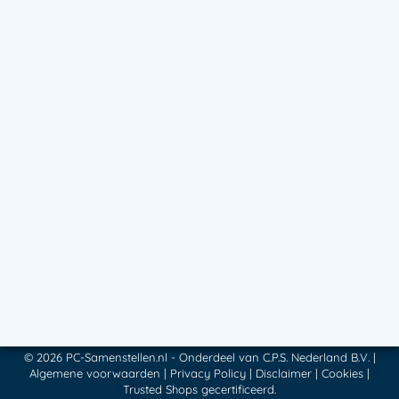
Ontvang € 5 korting op je eerste Game PC bestelling!
Contactgegevens
Adresgegevens:
Feithspark 21, 9356 BX Tolbert
E-mail adres:
support@pc-samenstellen.nl
Heb je een vraag? Bel ons:
0594 - 580 240
(Lokaal / basistarief)
Volg ons online!
Hulp bij het samenstellen?
✕
© 2026 PC-Samenstellen.nl - Onderdeel van C.P.S. Nederland B.V. |
Algemene voorwaarden
|
Privacy Policy
|
Disclaimer
|
Cookies
|
Trusted Shops gecertificeerd.