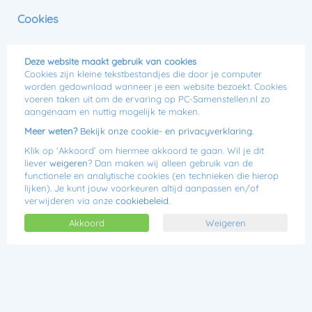
0
Cookies
Menu
Jij kiest, wij bouwen!
Deze website maakt gebruik van cookies
Cookies zijn kleine tekstbestandjes die door je computer
worden gedownload wanneer je een website bezoekt. Cookies
voeren taken uit om de ervaring op PC-Samenstellen.nl zo
MSI RTX 3050 AMD Game PC
aangenaam en nuttig mogelijk te maken.
Meer weten?
Bekijk onze cookie- en privacyverklaring.
Klik op ‘Akkoord’ om hiermee akkoord te gaan. Wil je dit
liever
weigeren
? Dan maken wij alleen gebruik van de
functionele en analytische cookies (en technieken die hierop
lijken). Je kunt jouw voorkeuren altijd aanpassen en/of
verwijderen via onze
cookiebeleid
.
Akkoord
Weigeren
Lees 0 reviews
€869,00
Of
€27,86 p/m
Begin jouw gamingavontuur met de MSI RTX 3050 AMD