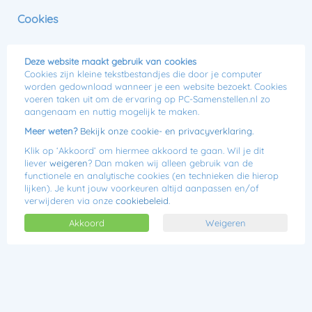
0
Cookies
Menu
Jij kiest, wij bouwen!
Deze website maakt gebruik van cookies
 verzending
Cookies zijn kleine tekstbestandjes die door je computer
Hoe plaats ik een bestelling?
worden gedownload wanneer je een website bezoekt. Cookies
voeren taken uit om de ervaring op PC-Samenstellen.nl zo
1. Kies een basis computer
aangenaam en nuttig mogelijk te maken.
Op onze website heb je de mogelijkheid om uit acht computers te
Meer weten?
Bekijk onze cookie- en privacyverklaring.
kiezen.
Klik op ‘Akkoord’ om hiermee akkoord te gaan. Wil je dit
De computers waar je uit kan kiezen:
liever
weigeren
? Dan maken wij alleen gebruik van de
- Budget Game Computer
functionele en analytische cookies (en technieken die hierop
- Multimedia Computer
lijken). Je kunt jouw voorkeuren altijd aanpassen en/of
- AMD Game Computer
verwijderen via onze
cookiebeleid
.
- Intel Game Computer
- Mini Game Computer
Akkoord
Weigeren
- Videobewerking PC
- Game XL Computer
- Intel 4K Videobewerking PC
- AMD 4K Videobewerking PC
Deze computers kun je vervolgens zelf naar wens uitbreiden. De
computer wordt vervolgens door ons voor je in elkaar gezet en
kant en klaar bij je thuis afgeleverd. De Klik vervolgens op "Stel